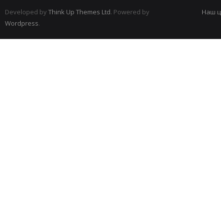
Developed by
Think Up Themes Ltd
. Powered by
Наш ц
Wordpress
.